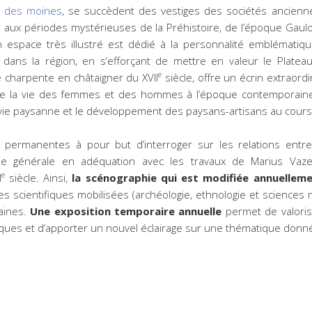
ir des moines
, se succèdent des vestiges des sociétés ancien
teur aux périodes mystérieuses de la Préhistoire, de l’époque Gau
espace très illustré est dédié à la personnalité emblémati
ée dans la région, en s’efforçant de mettre en valeur le Platea
e
e charpente en châtaigner du XVII
siècle, offre un écrin extraord
vre la vie des femmes et des hommes à l’époque contemporain
 la vie paysanne et le développement des paysans-artisans au cour
s permanentes à pour but d’interroger sur les relations entr
e générale en adéquation avec les travaux de Marius Vaze
e
I
siècle. Ainsi,
la scénographie qui est modifiée annuellem
es scientifiques mobilisées (archéologie, ethnologie et sciences 
aines.
Une exposition temporaire annuelle
permet de valoris
iques et d’apporter un nouvel éclairage sur une thématique donn