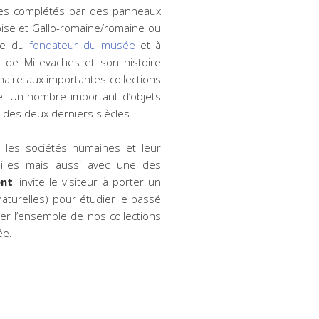
nes complétés par des panneaux
loise et Gallo-romaine/romaine ou
que du
fondateur du musée
et à
u de Millevaches et son histoire
inaire aux importantes collections
e. Un nombre important d’objets
s des deux derniers siècles.
e les sociétés humaines et leur
illes mais aussi avec une des
ent
, invite le visiteur à porter un
naturelles) pour étudier le passé
er l’ensemble de nos collections
ée.