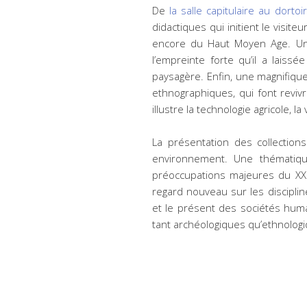
De
la salle capitulaire au dorto
didactiques qui initient le visi
encore du Haut Moyen Age. Un 
l’empreinte forte qu’il a laiss
paysagère. Enfin, une magnifiqu
ethnographiques, qui font revi
illustre la technologie agricole,
La présentation des collection
environnement. Une thématiqu
préoccupations majeures du XX
regard nouveau sur les disciplin
et le présent des sociétés hum
tant archéologiques qu’ethnolog